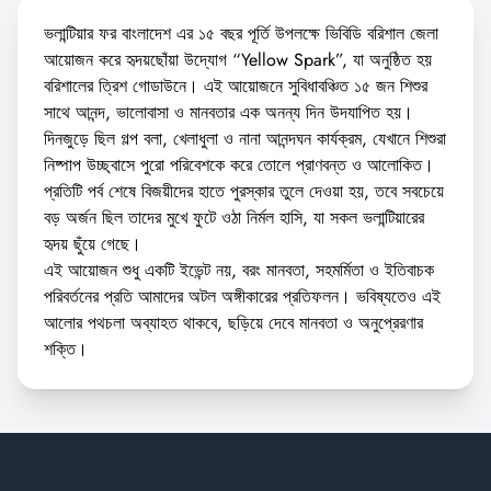
ভলান্টিয়ার ফর বাংলাদেশ এর ১৫ বছর পূর্তি উপলক্ষে ভিবিডি বরিশাল জেলা
আয়োজন করে হৃদয়ছোঁয়া উদ্যোগ “Yellow Spark”, যা অনুষ্ঠিত হয়
বরিশালের ত্রিশ গোডাউনে। এই আয়োজনে সুবিধাবঞ্চিত ১৫ জন শিশুর
সাথে আনন্দ, ভালোবাসা ও মানবতার এক অনন্য দিন উদযাপিত হয়।
দিনজুড়ে ছিল গল্প বলা, খেলাধুলা ও নানা আনন্দঘন কার্যক্রম, যেখানে শিশুরা
নিষ্পাপ উচ্ছ্বাসে পুরো পরিবেশকে করে তোলে প্রাণবন্ত ও আলোকিত।
প্রতিটি পর্ব শেষে বিজয়ীদের হাতে পুরস্কার তুলে দেওয়া হয়, তবে সবচেয়ে
বড় অর্জন ছিল তাদের মুখে ফুটে ওঠা নির্মল হাসি, যা সকল ভলান্টিয়ারের
হৃদয় ছুঁয়ে গেছে।
এই আয়োজন শুধু একটি ইভেন্ট নয়, বরং মানবতা, সহমর্মিতা ও ইতিবাচক
পরিবর্তনের প্রতি আমাদের অটল অঙ্গীকারের প্রতিফলন। ভবিষ্যতেও এই
আলোর পথচলা অব্যাহত থাকবে, ছড়িয়ে দেবে মানবতা ও অনুপ্রেরণার
শক্তি।