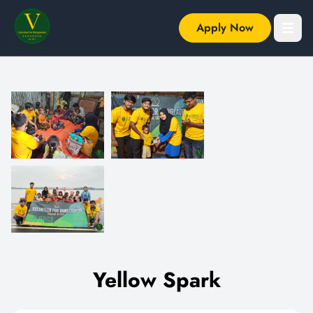
Apply Now
Open m
Yellow Spark